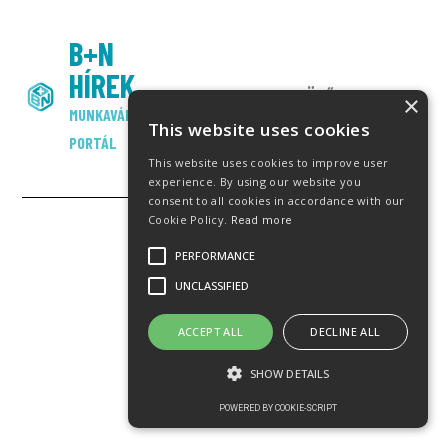
B+N
HÍREK
JÖVŐT ADUNK
×
MUNKAVÁLLALÓI
This website uses cookies
PORTÁL
This website uses cookies to improve user
experience. By using our website you
consent to all cookies in accordance with our
Cookie Policy.
Read more
© Minden jog fenntartva
PERFORMANCE
UNCLASSIFIED
ACCEPT ALL
DECLINE ALL
SHOW DETAILS
POWERED BY COOKIE-SCRIPT